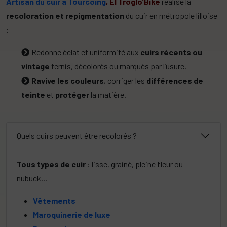
Artisan du cuir à Tourcoing
, El Troglo’Bike
réalise la
recoloration et repigmentation
du cuir en métropole lilloise
:
Redonne éclat et uniformité aux
cuirs récents ou
vintage
ternis, décolorés ou marqués par l’usure.
Ravive les couleurs
, corriger les
différences de
teinte
et
protéger
la matière.
Quels cuirs peuvent être recolorés ?
Tous types de cuir
: lisse, grainé, pleine fleur ou
nubuck...
Vêtements
Maroquinerie de luxe